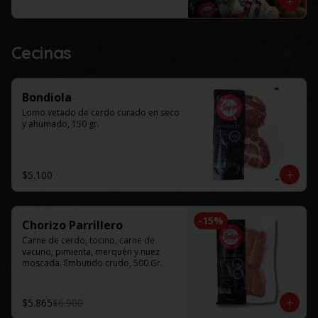
Este productos solo esta disponible 
para al menos 48 horas de 
anticipación.
Cecinas
Bondiola
Lomo vetado de cerdo curado en seco 
y ahumado, 150 gr.
$5.100
-
15
%
Chorizo Parrillero
Carne de cerdo, tocino, carne de 
vacuno, pimienta, merquén y nuez 
moscada. Embutido crudo, 500 Gr.
$5.865
$6.900