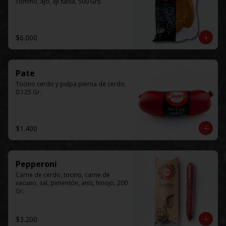
comino, ajo, ají salsa, 500 Grs.
$6.000
Pate
Tocino cerdo y pulpa pierna de cerdo, 
0.125 Gr.
$1.400
Pepperoni
Carne de cerdo, tocino, carne de 
vacuno, sal, pimentón, anís, hinojo, 200 
Gr.
$3.200