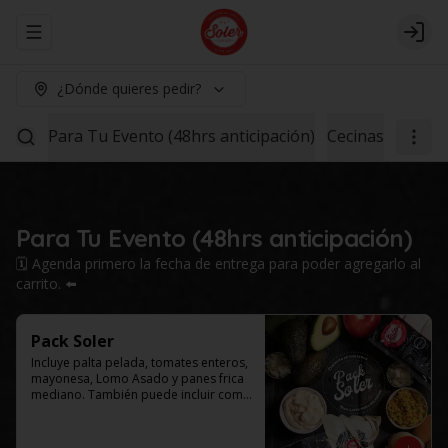
Abrir menu de navegación
Logi
¿Dónde quieres pedir?
Para Tu Evento (48hrs anticipación)
Cecinas
Lomo 1
Para Tu Evento (48hrs anticipación)
🗓️ Agenda primero la fecha de entrega para poder agregarlo al
carrito. ⬅️
Pack Soler
Incluye palta pelada, tomates enteros, 
mayonesa, Lomo Asado y panes frica 
mediano. También puede incluir como 
agregado: chucrut, americana y/o ají 
por $4.000 adicionales cada uno. 
Selecciona el tamaño de tu caja.
