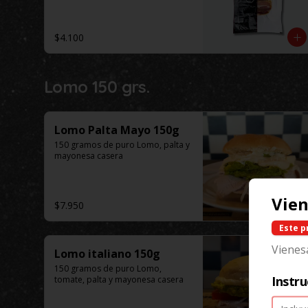
$4.100
Lomo 150 grs.
Lomo Palta Mayo 150g
150 gramos de puro Lomo, palta y 
mayonesa casera
Vien
$7.950
Este p
Vienes
Lomo italiano 150g
150 gramos de puro Lomo, 
Instru
tomate, palta y mayonesa casera