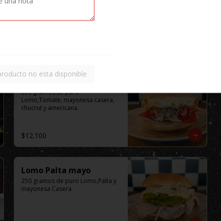
producto no esta disponible
Lomo Completo
250 gramos de puro 
Lomo,Tomate, mayonesa casera, 
chucrut y americana.
$12.100
Lomo Palta mayo
250 gramos de puro Lomo,Palta y 
mayonesa Casera.