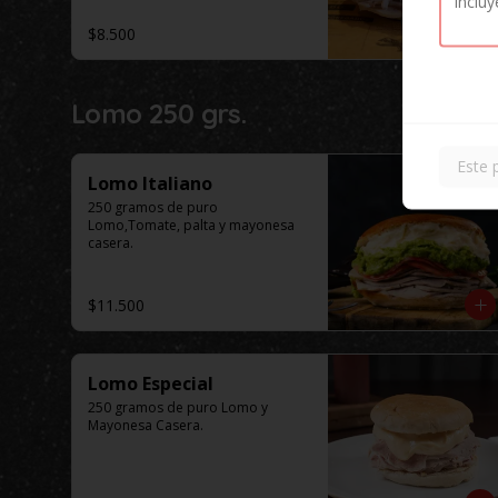
$8.500
Lomo 250 grs.
Este 
Lomo Italiano
250 gramos de puro 
Lomo,Tomate, palta y mayonesa 
casera.
$11.500
Lomo Especial
250 gramos de puro Lomo y 
Mayonesa Casera.