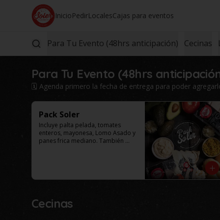
Inicio
Pedir
Locales
Cajas para eventos
Para Tu Evento (48hrs anticipación)
Cecinas
Para Tu Evento (48hrs anticipació
🗓️ Agenda primero la fecha de entrega para poder agregarlo 
Pack Soler
Incluye palta pelada, tomates 
enteros, mayonesa, Lomo Asado y 
panes frica mediano. También 
puede incluir como agregado: 
chucrut, americana y/o ají por 
$4.000 adicionales cada uno. 
Selecciona el tamaño de tu caja.

Este productos solo esta 
disponible para al menos 48 
horas de anticipación.
Cecinas