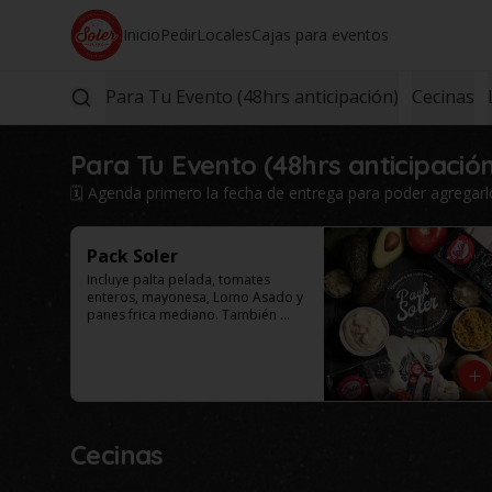
Inicio
Pedir
Locales
Cajas para eventos
Para Tu Evento (48hrs anticipación)
Cecinas
Para Tu Evento (48hrs anticipació
🗓️ Agenda primero la fecha de entrega para poder agregarlo 
Pack Soler
Incluye palta pelada, tomates 
enteros, mayonesa, Lomo Asado y 
panes frica mediano. También 
puede incluir como agregado: 
chucrut, americana y/o ají por 
$4.000 adicionales cada uno. 
Selecciona el tamaño de tu caja.

Este productos solo esta 
disponible para al menos 48 
horas de anticipación.
Cecinas