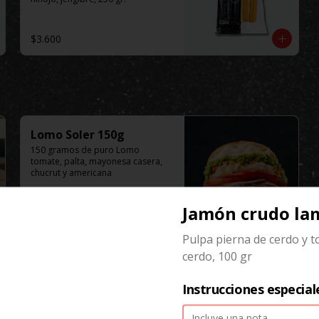
$3.600
Lomo Soler 150g
150 gramos de puro Lomo 
tomate, palta, mayonesa casera, 
chucrut y americana
Jamón crudo la
$9.100
Pulpa pierna de cerdo y t
cerdo, 100 gr
Instrucciones especial