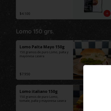
$4.100
Lomo 150 grs.
Lomo Palta Mayo 150g
150 gramos de puro Lomo, palta y 
mayonesa casera
$7.950
Lomo italiano 150g
150 gramos de puro Lomo, 
tomate, palta y mayonesa casera