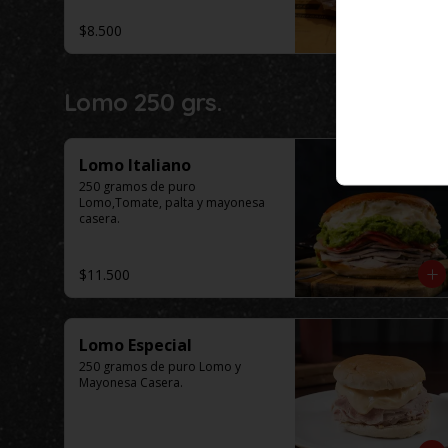
$8.500
Lomo 250 grs.
Lomo Italiano
250 gramos de puro 
Lomo,Tomate, palta y mayonesa 
casera.
$11.500
Lomo Especial
250 gramos de puro Lomo y 
Mayonesa Casera.