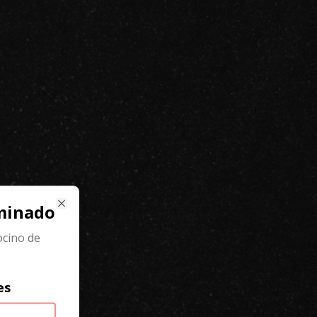
minado
Close
ocino de
es