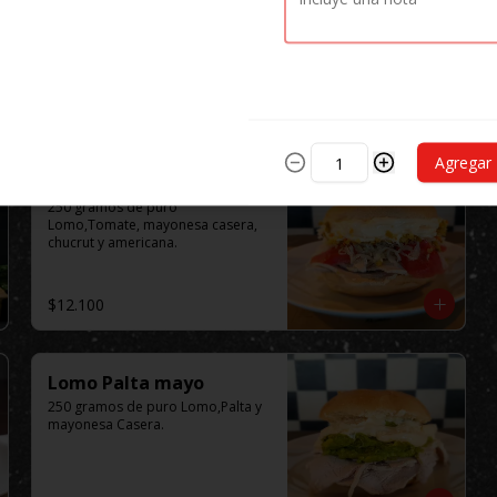
Agregar
Lomo Completo
250 gramos de puro 
Lomo,Tomate, mayonesa casera, 
chucrut y americana.
$12.100
Lomo Palta mayo
250 gramos de puro Lomo,Palta y 
mayonesa Casera.