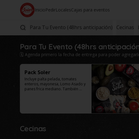
Inicio
Pedir
Locales
Cajas para eventos
Para Tu Evento (48hrs anticipación)
Cecinas
Para Tu Evento (48hrs anticipació
🗓️ Agenda primero la fecha de entrega para poder agregarlo 
Pack Soler
Incluye palta pelada, tomates 
enteros, mayonesa, Lomo Asado y 
panes frica mediano. También 
puede incluir como agregado: 
chucrut, americana y/o ají por 
$4.000 adicionales cada uno. 
Selecciona el tamaño de tu caja.

Este productos solo esta 
disponible para al menos 48 
horas de anticipación.
Cecinas