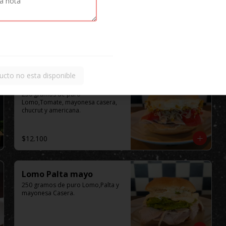
ucto no esta disponible
Lomo Completo
250 gramos de puro 
Lomo,Tomate, mayonesa casera, 
chucrut y americana.
$12.100
Lomo Palta mayo
250 gramos de puro Lomo,Palta y 
mayonesa Casera.