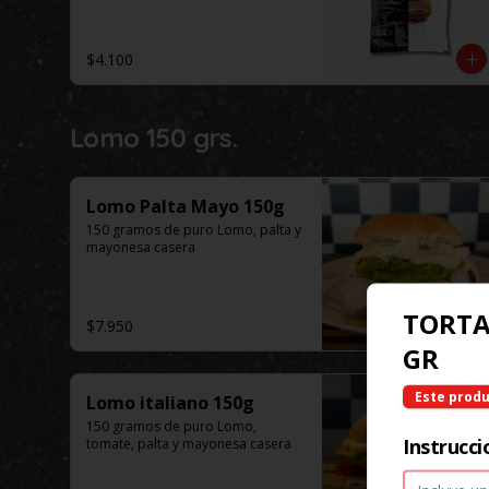
$4.100
Lomo 150 grs.
Lomo Palta Mayo 150g
150 gramos de puro Lomo, palta y 
mayonesa casera
TORTA
$7.950
GR
Este produ
Lomo italiano 150g
150 gramos de puro Lomo, 
Instrucci
tomate, palta y mayonesa casera