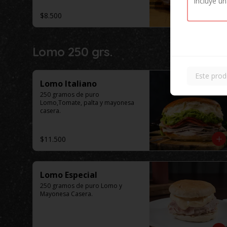
$8.500
Lomo 250 grs.
Este prod
Lomo Italiano
250 gramos de puro 
Lomo,Tomate, palta y mayonesa 
casera.
$11.500
Lomo Especial
250 gramos de puro Lomo y 
Mayonesa Casera.