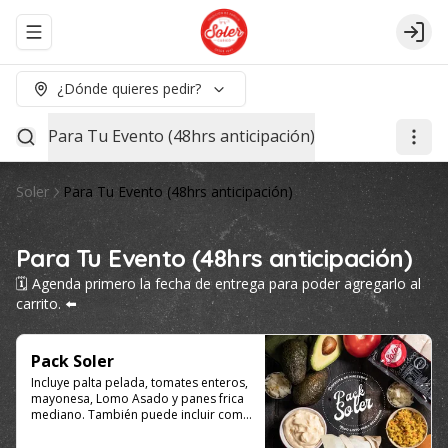
Abrir menu de navegación
Logi
¿Dónde quieres pedir?
Para Tu Evento (48hrs anticipación)
Soler
Para Tu Evento (48hrs anticipación)
Para Tu Evento (48hrs anticipación)
🗓️ Agenda primero la fecha de entrega para poder agregarlo al
carrito. ⬅️
Pack Soler
Incluye palta pelada, tomates enteros, 
mayonesa, Lomo Asado y panes frica 
mediano. También puede incluir como 
agregado: chucrut, americana y/o ají 
por $4.000 adicionales cada uno. 