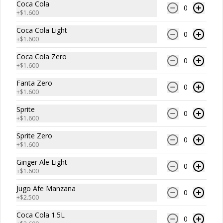
casera, chucrut, americana.
Coca Cola
0
+
$1.600
Coca Cola Light
0
$11.700
+
$1.600
Coca Cola Zero
0
+
$1.600
Lomo soler
Fanta Zero
250 gramos de puro Lomo,Tomate, 
0
+
$1.600
palta, mayonesa casera, chucrut y 
americana.
Sprite
0
+
$1.600
$12.500
Sprite Zero
0
+
$1.600
Ginger Ale Light
Pernil
0
+
$1.600
250 gramos de puro Pernil
Jugo Afe Manzana
0
+
$2.500
Coca Cola 1.5L
$8.500
0