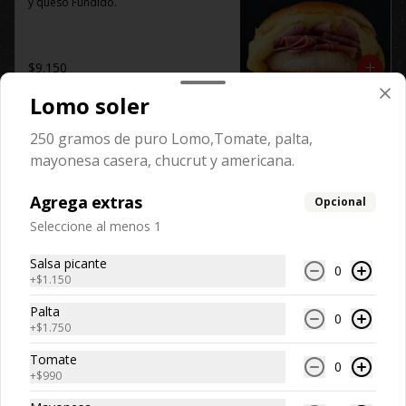
y queso Fundido.
$9.150
Lomo soler
Barros jarpa de la casa
250 gramos de puro Lomo,Tomate, palta,
220 gramos de puro Jamón 
mayonesa casera, chucrut y americana.
planchado, queso derretido y palta.
Agrega extras
Opcional
Seleccione al menos 1
$10.350
Salsa picante
0
+
$1.150
Jamón crudo
Palta
100 gramos de puro Jamón Crudo.
0
+
$1.750
Tomate
0
+
$990
$8.950