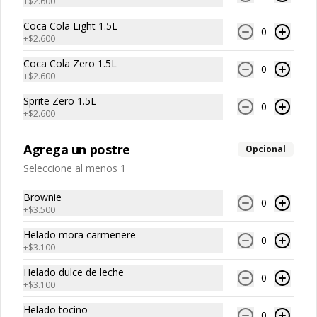
+
$2.600
Coca Cola Light 1.5L
0
+
$2.600
Coca Cola Zero 1.5L
0
+
$2.600
Sprite Zero 1.5L
0
+
$2.600
Agrega un postre
Opcional
Seleccione al menos 1
Conócenos
Brownie
0
Zonas de despacho
+
$3.500
Términos y condiciones
Helado mora carmenere
0
+
$3.100
Política de privacidad
Helado dulce de leche
Redes sociales
0
+
$3.100
Helado tocino
Instagram
0