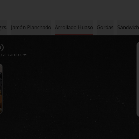
rs.
Jamón Planchado
Arrollado Huaso
Gordas
Sándwich 
n)
al carrito. ⬅️