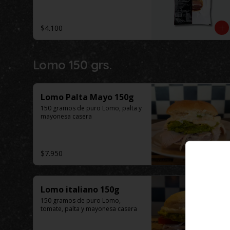
$4.100
Lomo 150 grs.
Lomo Palta Mayo 150g
150 gramos de puro Lomo, palta y 
mayonesa casera
$7.950
Lomo italiano 150g
150 gramos de puro Lomo, 
tomate, palta y mayonesa casera