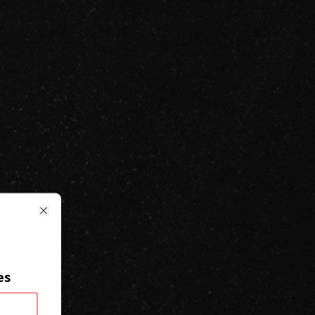
Close
es