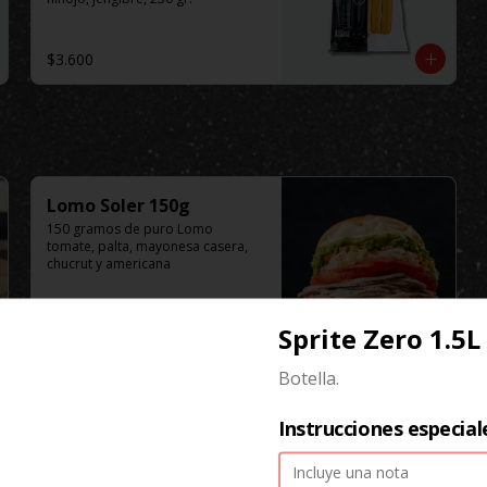
$3.600
Lomo Soler 150g
150 gramos de puro Lomo 
tomate, palta, mayonesa casera, 
chucrut y americana
$9.100
Sprite Zero 1.5L
Botella.
Instrucciones especial