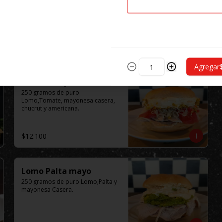
Agregar
Lomo Completo
250 gramos de puro 
Lomo,Tomate, mayonesa casera, 
chucrut y americana.
$12.100
Lomo Palta mayo
250 gramos de puro Lomo,Palta y 
mayonesa Casera.