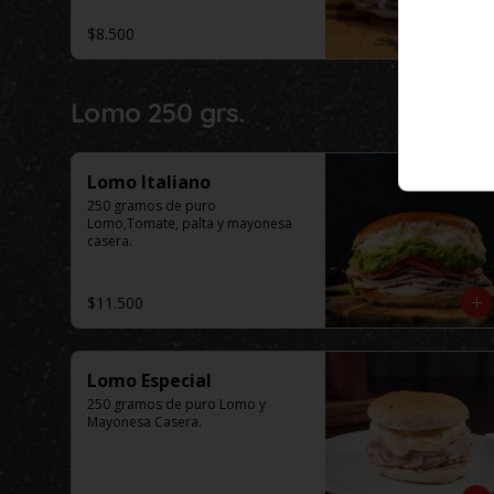
$8.500
Lomo 250 grs.
Lomo Italiano
250 gramos de puro 
Lomo,Tomate, palta y mayonesa 
casera.
$11.500
Lomo Especial
250 gramos de puro Lomo y 
Mayonesa Casera.