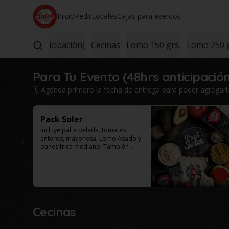
Inicio
Pedir
Locales
Cajas para eventos
o (48hrs anticipación)
Cecinas
Lomo 150 grs.
Lomo 250 g
Para Tu Evento (48hrs anticipació
🗓️ Agenda primero la fecha de entrega para poder agregarlo 
Pack Soler
Incluye palta pelada, tomates 
enteros, mayonesa, Lomo Asado y 
panes frica mediano. También 
puede incluir como agregado: 
chucrut, americana y/o ají por 
$4.000 adicionales cada uno. 
Selecciona el tamaño de tu caja.

Este productos solo esta 
disponible para al menos 48 
horas de anticipación.
Cecinas