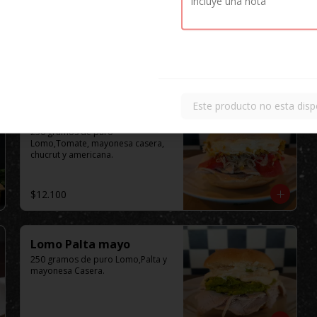
Este producto no esta disp
Lomo Completo
250 gramos de puro 
Lomo,Tomate, mayonesa casera, 
chucrut y americana.
$12.100
Lomo Palta mayo
250 gramos de puro Lomo,Palta y 
mayonesa Casera.