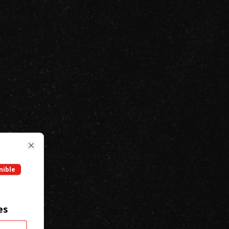
Close
nible
es