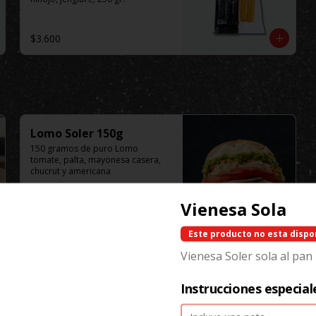
$3.600
Lomo Soler 150g
150 gramos de puro Lomo 
tomate, palta, mayonesa casera, 
chucrut y americana
Vienesa Sola
$9.100
Este producto no esta dispo
Vienesa Soler sola al pan
Instrucciones especial