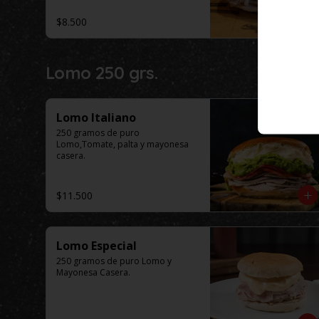
$8.500
Lomo 250 grs.
Lomo Italiano
250 gramos de puro 
Lomo,Tomate, palta y mayonesa 
casera.
$11.500
Lomo Especial
250 gramos de puro Lomo y 
Mayonesa Casera.