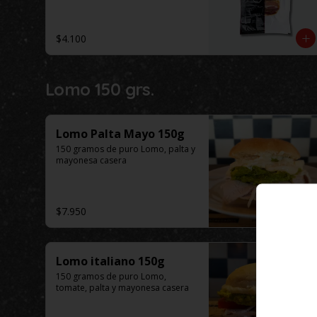
$4.100
Lomo 150 grs.
Lomo Palta Mayo 150g
150 gramos de puro Lomo, palta y 
mayonesa casera
$7.950
Lomo italiano 150g
150 gramos de puro Lomo, 
tomate, palta y mayonesa casera