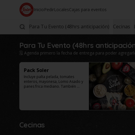
Inicio
Pedir
Locales
Cajas para eventos
Para Tu Evento (48hrs anticipación)
Cecinas
Para Tu Evento (48hrs anticipació
🗓️ Agenda primero la fecha de entrega para poder agregarlo 
Pack Soler
Incluye palta pelada, tomates 
enteros, mayonesa, Lomo Asado y 
panes frica mediano. También 
puede incluir como agregado: 
chucrut, americana y/o ají por 
$4.000 adicionales cada uno. 
Selecciona el tamaño de tu caja.

Este productos solo esta 
disponible para al menos 48 
horas de anticipación.
Cecinas