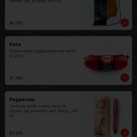
comino, ajo, ají salsa, 500 Grs.
$6.000
Pate
Tocino cerdo y pulpa pierna de cerdo, 
0.125 Gr.
$1.400
Pepperoni
Carne de cerdo, tocino, carne de 
vacuno, sal, pimentón, anís, hinojo, 200 
Gr.
$3.200