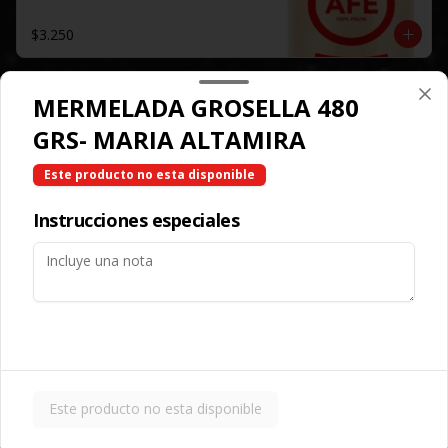
$3.250
MERMELADA GROSELLA 480
Sprite
Lata.
GRS- MARIA ALTAMIRA
Este producto no esta disponible
$2.250
Instrucciones especiales
Sprite Zero
Lata.
$2.250
Este producto no esta disponible