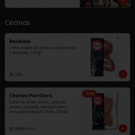
Este productos solo esta disponible 
para al menos 48 horas de 
anticipación.
Cecinas
Bondiola
Lomo vetado de cerdo curado en seco 
y ahumado, 150 gr.
$5.100
-
15
%
Chorizo Parrillero
Carne de cerdo, tocino, carne de 
vacuno, pimienta, merquén y nuez 
moscada. Embutido crudo, 500 Gr.
$5.865
$6.900