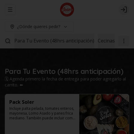
Abrir menu de navegación
Logi
¿Dónde quieres pedir?
Para Tu Evento (48hrs anticipación)
Cecinas
Lomo 1
Para Tu Evento (48hrs anticipación)
🗓️ Agenda primero la fecha de entrega para poder agregarlo al
carrito. ⬅️
Pack Soler
Incluye palta pelada, tomates enteros, 
mayonesa, Lomo Asado y panes frica 
mediano. También puede incluir como 
agregado: chucrut, americana y/o ají 
por $4.000 adicionales cada uno. 
Selecciona el tamaño de tu caja.
