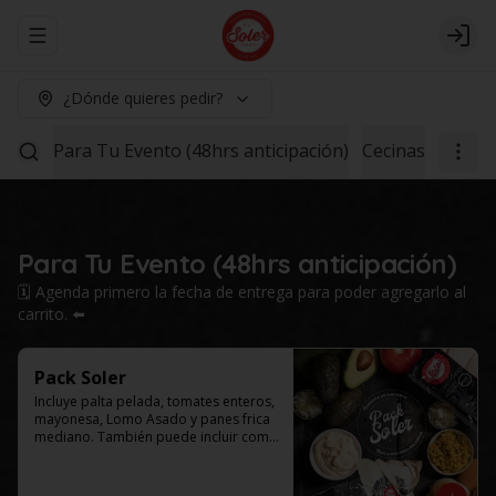
Abrir menu de navegación
Logi
¿Dónde quieres pedir?
Para Tu Evento (48hrs anticipación)
Cecinas
Lomo 1
Para Tu Evento (48hrs anticipación)
🗓️ Agenda primero la fecha de entrega para poder agregarlo al
carrito. ⬅️
Pack Soler
Incluye palta pelada, tomates enteros, 
mayonesa, Lomo Asado y panes frica 
mediano. También puede incluir como 
agregado: chucrut, americana y/o ají 
por $4.000 adicionales cada uno. 
Selecciona el tamaño de tu caja.
