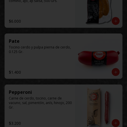
comino, ajo, ají salsa, 500 Grs.
$6.000
Pate
Tocino cerdo y pulpa pierna de cerdo, 
0.125 Gr.
$1.400
Pepperoni
Carne de cerdo, tocino, carne de 
vacuno, sal, pimentón, anís, hinojo, 200 
Gr.
$3.200