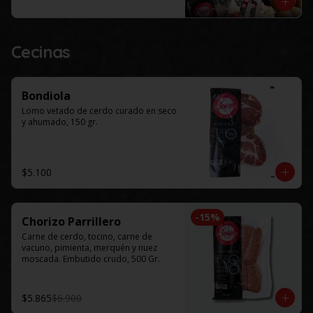
Este productos solo esta disponible 
para al menos 48 horas de 
anticipación.
Cecinas
Bondiola
Lomo vetado de cerdo curado en seco 
y ahumado, 150 gr.
$5.100
-
15
%
Chorizo Parrillero
Carne de cerdo, tocino, carne de 
vacuno, pimienta, merquén y nuez 
moscada. Embutido crudo, 500 Gr.
$5.865
$6.900