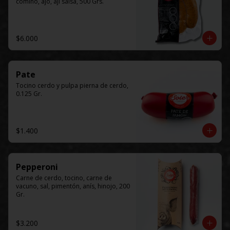
comino, ajo, ají salsa, 500 Grs.
$6.000
Pate
Tocino cerdo y pulpa pierna de cerdo, 
0.125 Gr.
$1.400
Pepperoni
Carne de cerdo, tocino, carne de 
vacuno, sal, pimentón, anís, hinojo, 200 
Gr.
$3.200