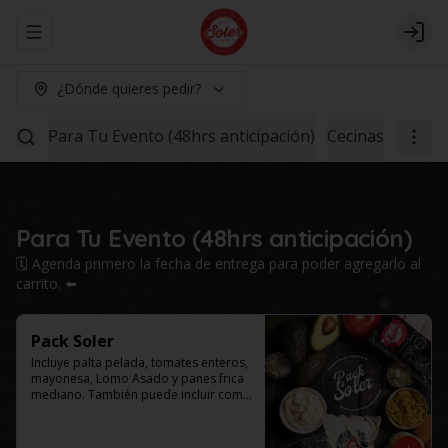
Abrir menu de navegación
Logi
¿Dónde quieres pedir?
Para Tu Evento (48hrs anticipación)
Cecinas
Lomo 1
Para Tu Evento (48hrs anticipación)
🗓️ Agenda primero la fecha de entrega para poder agregarlo al
carrito. ⬅️
Pack Soler
Incluye palta pelada, tomates enteros, 
mayonesa, Lomo Asado y panes frica 
mediano. También puede incluir como 
agregado: chucrut, americana y/o ají 
por $4.000 adicionales cada uno. 
Selecciona el tamaño de tu caja.
