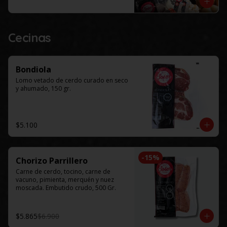
Este productos solo esta disponible 
para al menos 48 horas de 
anticipación.
Cecinas
Bondiola
Lomo vetado de cerdo curado en seco 
y ahumado, 150 gr.
$5.100
-
15
%
Chorizo Parrillero
Carne de cerdo, tocino, carne de 
vacuno, pimienta, merquén y nuez 
moscada. Embutido crudo, 500 Gr.
$5.865
$6.900