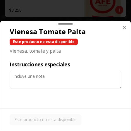
$3.250
Vienesa Tomate Palta
Sprite
Lata.
Este producto no esta disponible
Vienesa, tomate y palta
$2.250
Instrucciones especiales
Sprite Zero
Lata.
$2.250
Este producto no esta disponible