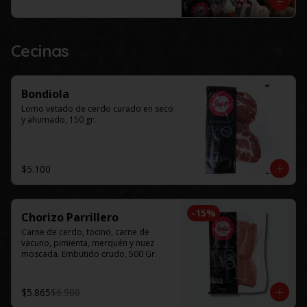
Este productos solo esta disponible 
para al menos 48 horas de 
anticipación.
Cecinas
Bondiola
Lomo vetado de cerdo curado en seco 
y ahumado, 150 gr.
$5.100
-
15
%
Chorizo Parrillero
Carne de cerdo, tocino, carne de 
vacuno, pimienta, merquén y nuez 
moscada. Embutido crudo, 500 Gr.
$5.865
$6.900