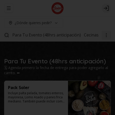
Abrir menu de navegación
Logi
¿Dónde quieres pedir?
Para Tu Evento (48hrs anticipación)
Cecinas
Lomo 1
Para Tu Evento (48hrs anticipación)
🗓️ Agenda primero la fecha de entrega para poder agregarlo al
carrito. ⬅️
Pack Soler
Incluye palta pelada, tomates enteros, 
mayonesa, Lomo Asado y panes frica 
mediano. También puede incluir como 
agregado: chucrut, americana y/o ají 
por $4.000 adicionales cada uno. 
Selecciona el tamaño de tu caja.
