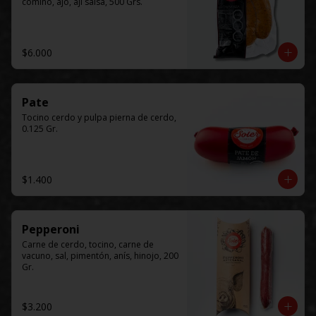
comino, ajo, ají salsa, 500 Grs.
$6.000
Pate
Tocino cerdo y pulpa pierna de cerdo, 
0.125 Gr.
$1.400
Pepperoni
Carne de cerdo, tocino, carne de 
vacuno, sal, pimentón, anís, hinojo, 200 
Gr.
$3.200