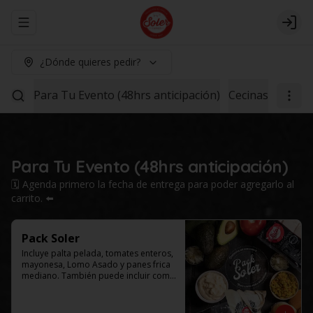
Abrir menu de navegación
Logi
¿Dónde quieres pedir?
Para Tu Evento (48hrs anticipación)
Cecinas
Lomo 1
Para Tu Evento (48hrs anticipación)
🗓️ Agenda primero la fecha de entrega para poder agregarlo al
carrito. ⬅️
Pack Soler
Incluye palta pelada, tomates enteros, 
mayonesa, Lomo Asado y panes frica 
mediano. También puede incluir como 
agregado: chucrut, americana y/o ají 
por $4.000 adicionales cada uno. 
Selecciona el tamaño de tu caja.
