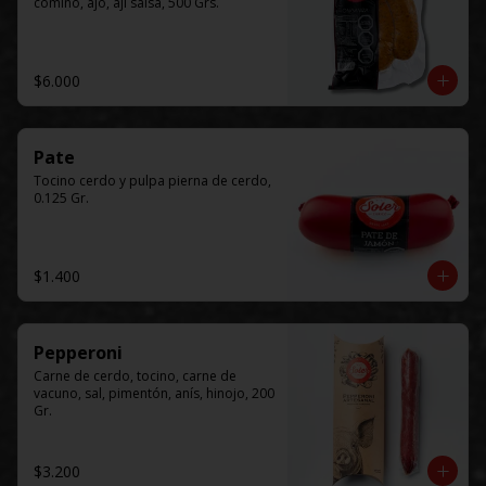
comino, ajo, ají salsa, 500 Grs.
$6.000
Pate
Tocino cerdo y pulpa pierna de cerdo, 
0.125 Gr.
$1.400
Pepperoni
Carne de cerdo, tocino, carne de 
vacuno, sal, pimentón, anís, hinojo, 200 
Gr.
$3.200