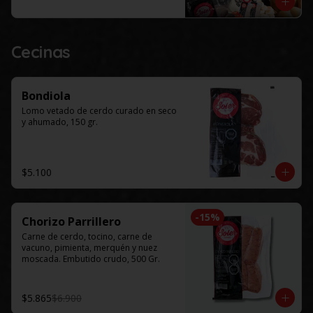
Este productos solo esta disponible 
para al menos 48 horas de 
anticipación.
Cecinas
Bondiola
Lomo vetado de cerdo curado en seco 
y ahumado, 150 gr.
$5.100
-
15
%
Chorizo Parrillero
Carne de cerdo, tocino, carne de 
vacuno, pimienta, merquén y nuez 
moscada. Embutido crudo, 500 Gr.
$5.865
$6.900