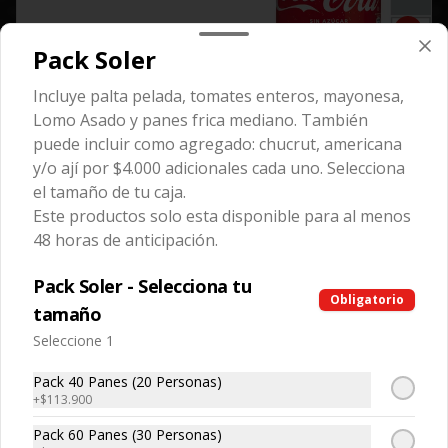
$3.250
Pack Soler
Incluye palta pelada, tomates enteros, mayonesa,
Coca Cola Zero
Lomo Asado y panes frica mediano. También
Lata.
puede incluir como agregado: chucrut, americana
y/o ají por $4.000 adicionales cada uno. Selecciona
el tamaño de tu caja.
$2.250
Este productos solo esta disponible para al menos
48 horas de anticipación.
Coca Cola Zero 1.5L
Pack Soler - Selecciona tu
Obligatorio
Botella.
tamaño
Seleccione 1
Pack 40 Panes (20 Personas)
$3.250
+
$113.900
Pack 60 Panes (30 Personas)