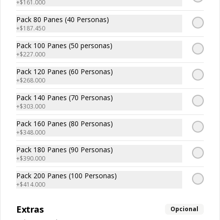
+
$161.000
Fanta Zero
Lata.
Pack 80 Panes (40 Personas)
+
$187.450
Pack 100 Panes (50 personas)
+
$227.000
$2.250
Pack 120 Panes (60 Personas)
+
$268.000
Fanta Zero 1.5 L
Pack 140 Panes (70 Personas)
Botella
+
$303.000
Pack 160 Panes (80 Personas)
+
$348.000
$2.700
Pack 180 Panes (90 Personas)
+
$390.000
Pack 200 Panes (100 Personas)
Jugo Afe Manzana
+
$414.000
Botella.
Extras
Opcional